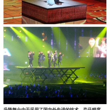
升降舞台由于采用了国内外先进的技术，产品精度