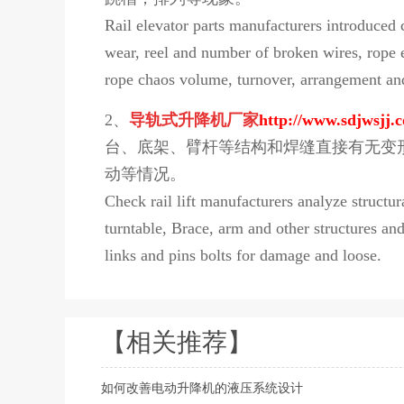
Rail elevator parts manufacturers introduced c
wear, reel and number of broken wires, rope e
rope chaos volume, turnover, arrangement a
2、
导轨式升降机厂家
http://www.sdjwsjj.
台、底架、臂杆等结构和焊缝直接有无变
动等情况。
Check rail lift manufacturers analyze structur
turntable, Brace, arm and other structures an
links and pins bolts for damage and loose.
【相关推荐】
如何改善电动升降机的液压系统设计