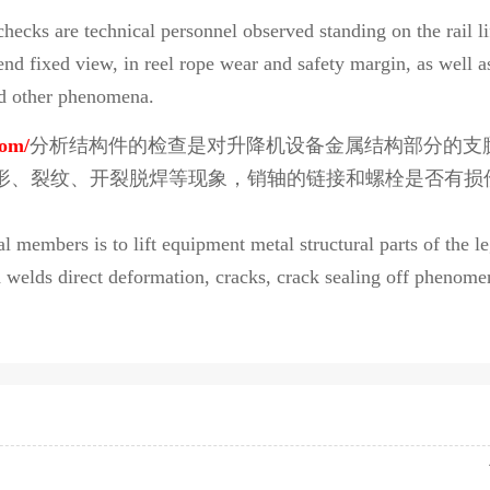
hecks are technical personnel observed standing on the rail li
nd fixed view, in reel rope wear and safety margin, as well a
nd other phenomena.
com/
分析结构件的检查是对升降机设备金属结构部分的支
形、裂纹、开裂脱焊等现象，销轴的链接和螺栓是否有损
al members is to lift equipment metal structural parts of the le
d welds direct deformation, cracks, crack sealing off phenome