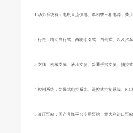
1.动力系统有：电瓶直流供电、单相或三相电源，柴
2.行走：辅助自行式、两轮牵引式、自驾式、以及汽
3.支腿：机械支腿、液压支腿、普通手摇支腿、抽拉
4.控制系统：防爆式电控系统、遥控式控制系统、PI
5.液压泵站：国产升降平台专用泵站、意大利进口泵