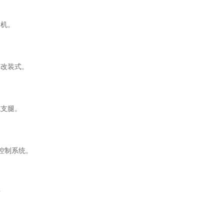
油机。
车改装式。
式支腿。
C控制系统。
站