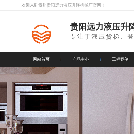
欢迎来到贵州贵阳远力液压升降机械厂官网！
贵阳远力液压升
专注于液压货梯、
网站首页
产品中心
工程案例