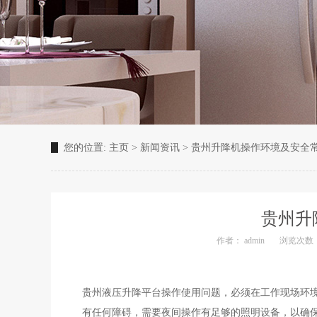
您的位置:
主页
>
新闻资讯
>
贵州升降机操作环境及安全
贵州升
作者： admin
浏览次数：
贵州液压升降平台操作使用问题，必须在工作现场环
有任何障碍，需要夜间操作有足够的照明设备，以确