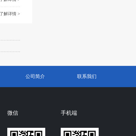
了解详情 >
公司简介
联系我们
微信
手机端