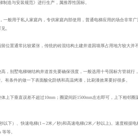
《别墅电梯制造与安装规范》进行生产，属推荐性国标。
用，一般用于私人家庭内，专供家庭内部使用，普通电梯应用的场合非常广
可见。
预留位置通常比较紧张，传统的砖混结构土建井道因墙厚占用地方较大并
较高，别墅电梯钢结构井道首先要确保强度，一般选用十号国标方管就行
m的方管。有条件的做一下表面酸化防锈和高温烤漆，比刷漆效果要好很多。
上下垂直误差不超过10mm；圈梁间距1500mm左右即可，上下相邻圈
以下）、快速电梯(1～2米／秒)和高速电梯(2米／秒以上)。速度根据电
/s 等等。