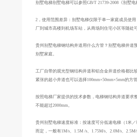
别墅电梯别墅电梯可以参照GB/T 21739-2008
2，使用范围差异：别墅电梯仅限于单一家庭成员使
厂到城市高楼到机场车站，从商场到住宅小区等随处
贵州别墅电梯钢结构井道用什么方管？别墅电梯井道
别墅家庭。
工厂自带的观光型钢结构井道和铝合金井道价格都比
紧张的超小井道也可以选择100mm×50mm×5m
按照电梯厂家提供的技术参数，电梯钢结构井道要求整体
不能超过2000mm。
贵州别墅电梯速度标准：按速度可分低速电梯（1米／秒
而定，一般有1M/s、1.5M /s、1.75M/s、2.0M/s、2.5M