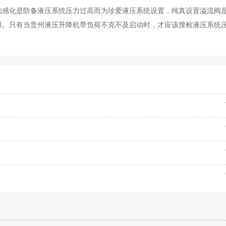
的感化是防备液压系统压力过高而为珍爱液压系统设置，纯真设置溢流阀
碍。只有当贵州液压升降机带负荷不克不及启动时，才应该搜检液压系统