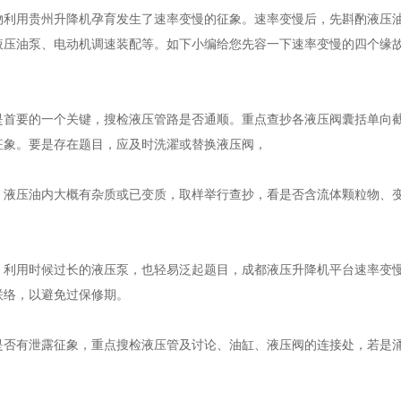
物利用贵州升降机孕育发生了速率变慢的征象。速率变慢后，先斟酌液压
液压油泵、电动机调速装配等。如下小编给您先容一下速率变慢的四个缘
是首要的一个关键，搜检液压管路是否通顺。重点查抄各液压阀囊括单向
征象。要是存在题目，应及时洗濯或替换液压阀，
，液压油内大概有杂质或已变质，取样举行查抄，看是否含流体颗粒物、
。利用时候过长的液压泵，也轻易泛起题目，成都液压升降机平台速率变
联络，以避免过保修期。
是否有泄露征象，重点搜检液压管及讨论、油缸、液压阀的连接处，若是