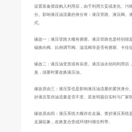
设置装备摆设购入利用后，由于利用欠妥或老化、污
分。影响液压油流量的身分有：液压管路、液压阀、
式。
缘故一：液压管路大概有拥塞。液压管路也是特别很
磁换向阀、比例调节阀、溢流阀等是否有拥塞、卡住
缘故二：液压油变质或有杂质。液压油永劫间利用后
臭，须要时要改换液压油。
缘故原由三：液压泵也是影响液压油流量的紧张身分
抄液压泵供油流量是否不变。若发明题目实时与厂家
缘故原由四：液压系统大概存在走漏。查抄液压系统
走漏征象，改换复合垫或环绕纠缠生料带。