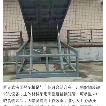
固定式液压登车桥是与仓储月台结合在一起的货物装卸
辅助设备，主体材料采用高强度锰钢矩管，可承重5-15
吨货物装卸，大幅度提高工作效率，减小人工劳动强