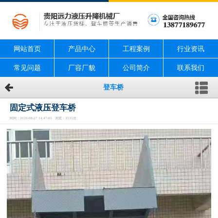
网站首页
产品中心
工程案例
行业资讯
常见问题
厂容厂貌
公司简介
联系我们
登车桥
固定式液压登车桥
时间：2020-08-27 14:47:05 浏览：3535次