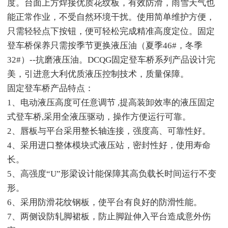
度。台面上方焊接优质花纹板，有效防滑，雨雪天气也
能正常作业，不受自然环境干扰。使用简单维护方便，
只需轻轻点下按钮，便可轻松完成精准高度定位。固定
登车桥保养只需按季节更换液压油（夏季46#，冬季
32#）--抗磨液压油。DCQG固定登车桥系列产品设计完
美，引进意大利优质液压控制技术，质量保障。
固定登车桥产品特点：
1、电动液压高度可任意调节 ,提高装卸效率的液压固定
式登车桥,采用全液压驱动，操作方便运行可靠。
2、唇板与平台采用整长轴连接，强度高、可靠性好。
4、采用进口整体模块式液压站，密封性好，使用寿命
长。
5、高强度“U”形梁设计能保障其高负载长时间运行不变
形。
6、采用防滑花纹钢板，使平台有良好的防滑性能。
7、两侧设防轧脚裙板，防止脚趾伸入平台造成意外伤