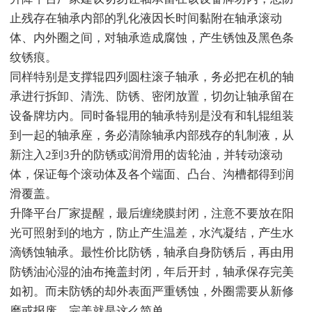
止残存在轴承内部的乳化液因长时间黏附在轴承滚动
体、内外圈之间，对轴承造成腐蚀，产生锈蚀及黑色条
纹锈痕。
同样特别是支撑辊四列圆柱滚子轴承，务必把在机的轴
承进行拆卸、清洗、防锈、密闭放置，切勿让轴承留在
设备牌坊内。同时备辊用的轴承特别是没有和轧辊组装
到一起的轴承座，务必清除轴承内部残存的轧制液，从
新注入2到3升的防锈或润滑用的齿轮油，并转动滚动
体，保证每个滚动体及各个端面、凸台、沟槽都得到润
滑覆盖。
升降平台厂家提醒，最后缠绕膜封闭，注意不要放在阳
光可照射到的地方，防止产生温差，水汽凝结，产生水
滴锈蚀轴承。最性价比防锈，轴承自身防锈后，再由用
防锈油沁湿的油布掩盖封闭，年后开封，轴承保存完美
如初。而未防锈的却外表面严重锈蚀，外圈需要从新修
磨或报废，完美就是这么简单。