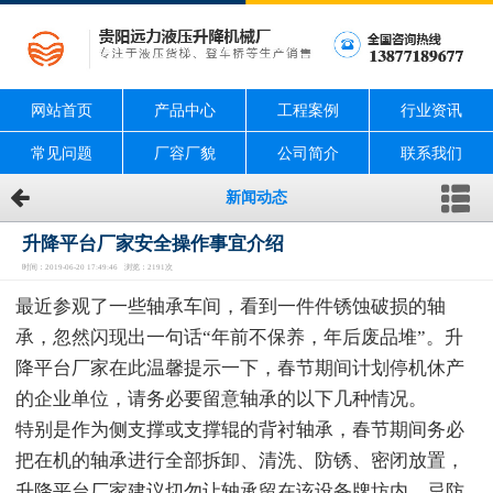
网站首页
产品中心
工程案例
行业资讯
常见问题
厂容厂貌
公司简介
联系我们
新闻动态
升降平台厂家安全操作事宜介绍
时间：2019-06-20 17:49:46 浏览：2191次
最近参观了一些轴承车间，看到一件件锈蚀破损的轴
承，忽然闪现出一句话“年前不保养，年后废品堆”。升
降平台厂家在此温馨提示一下，春节期间计划停机休产
的企业单位，请务必要留意轴承的以下几种情况。
特别是作为侧支撑或支撑辊的背衬轴承，春节期间务必
把在机的轴承进行全部拆卸、清洗、防锈、密闭放置，
升降平台厂家建议切勿让轴承留在该设备牌坊内，忌防